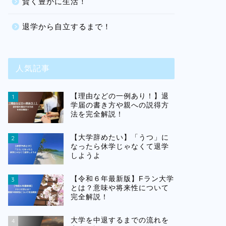
賢く豊かに生活！
退学から自立するまで！
人気記事
【理由などの一例あり！】退
1
学届の書き方や親への説得方
法を完全解説！
【大学辞めたい】「うつ」に
2
なったら休学じゃなくて退学
しようよ
【令和６年最新版】Fラン大学
3
とは？意味や将来性について
完全解説！
大学を中退するまでの流れを
4