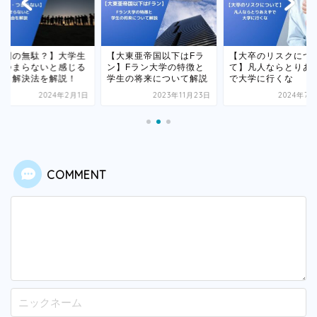
時間の無駄？】大学生
【大東亜帝国以下はFラ
【大卒のリスクにつ
がつまらないと感じる
ン】Fラン大学の特徴と
て】凡人ならとりあ
因と解決法を解説！
学生の将来について解説
で大学に行くな
2024年2月1日
2023年11月23日
2024年7月
COMMENT