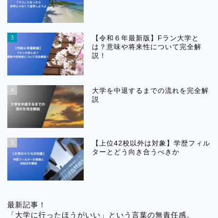
3
【令和６年最新版】Fラン大学と
は？意味や将来性について完全解
説！
4
大学を中退するまでの流れを完全解
説
5
【上位42校以外は対象】学歴フィル
ターとどう向き合うべきか
最新記事！
「大学に行ったほうがいい」という言葉の無責任感。