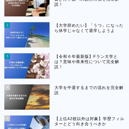
説！
2
【大学辞めたい】「うつ」になった
ら休学じゃなくて退学しようよ
3
【令和６年最新版】Fラン大学と
は？意味や将来性について完全解
説！
4
大学を中退するまでの流れを完全解
説
5
【上位42校以外は対象】学歴フィル
ターとどう向き合うべきか