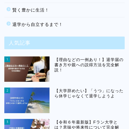
賢く豊かに生活！
退学から自立するまで！
人気記事
1
【理由などの一例あり！】退学届の
書き方や親への説得方法を完全解
説！
2
【大学辞めたい】「うつ」になった
ら休学じゃなくて退学しようよ
3
【令和６年最新版】Fラン大学と
は？意味や将来性について完全解