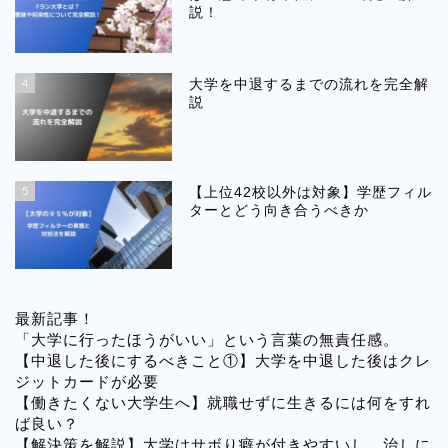
説！
4
大学を中退するまでの流れを完全解
説
5
【上位42校以外は対象】学歴フィル
ターとどう向き合うべきか
最新記事！
「大学に行ったほうがいい」という言葉の無責任感。
【中退した後にするべきこと①】大学を中退した後はクレ
ジットカードが必要
【働きたくない大学生へ】就職せずに生きるには何をすれ
ば良い？
【解決策を解説】大学はサボり癖が付きやすいし、治しに