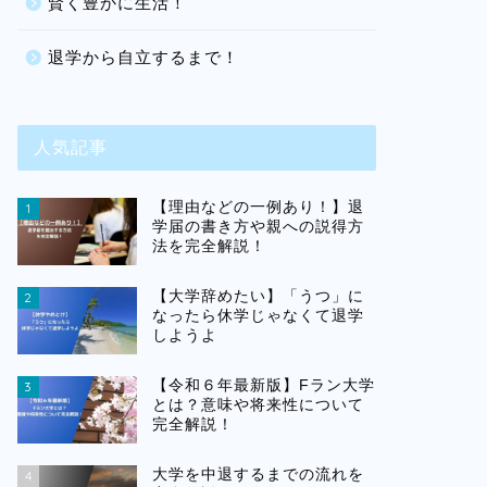
賢く豊かに生活！
退学から自立するまで！
人気記事
【理由などの一例あり！】退
1
学届の書き方や親への説得方
法を完全解説！
【大学辞めたい】「うつ」に
2
なったら休学じゃなくて退学
しようよ
【令和６年最新版】Fラン大学
3
とは？意味や将来性について
完全解説！
大学を中退するまでの流れを
4