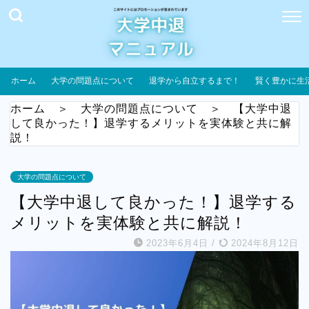
ホーム
大学の問題点について
退学から自立するまで！
賢く豊かに生
ホーム
＞
大学の問題点について
＞
【大学中退
して良かった！】退学するメリットを実体験と共に解
説！
大学の問題点について
【大学中退して良かった！】退学する
メリットを実体験と共に解説！
2023年6月4日
/
2024年8月12日